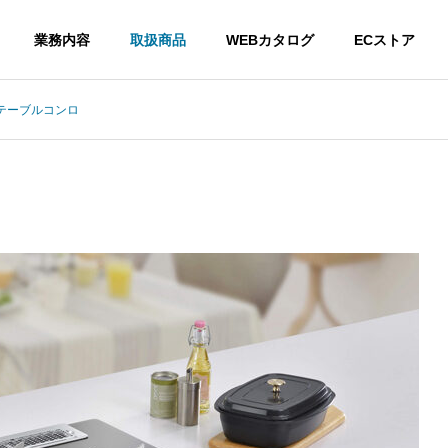
業務内容
取扱商品
WEBカタログ
ECストア
テーブルコンロ
G
COMPANY
会社情報
ウント
NERGY
ENERGY
HOUSE
灯油
住宅設備機