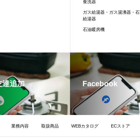
食洗器
ガス給湯器・ガス湯沸器・石
給湯器
石油暖房機
E友達追加
Facebook
業務内容
取扱商品
WEBカタログ
ECストア