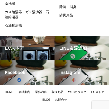
食洗器
除菌・消臭
ガス給湯器・ガス湯沸器・石
防災用品
油給湯器
石油暖房機
ECストア
LINE友達追加
Facebook
Instagram
HOME
会社案内
業務内容
取扱商品
WEBカタログ
ECストア
BLOG
お問合せ