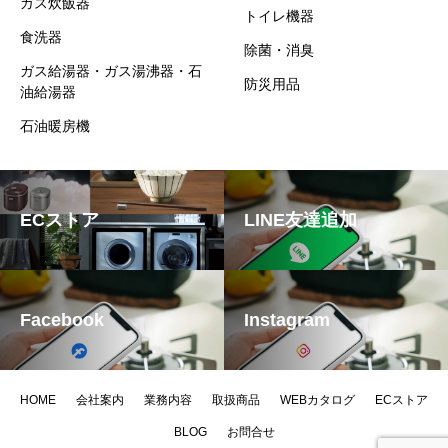
ガス炊飯器
トイレ機器
食洗器
除菌・消臭
ガス給湯器・ガス湯沸器・石
防災用品
油給湯器
石油暖房機
ECストア
LINE友達追加
Facebook
Instagram
HOME
会社案内
業務内容
取扱商品
WEBカタログ
ECストア
BLOG
お問合せ