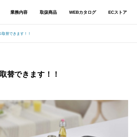
業務内容
取扱商品
WEBカタログ
ECストア
ロ取替できます！！
G
COMPANY
会社情報
取替できます！！
ウント
NERGY
ENERGY
HOUSE
灯油
住宅設備機