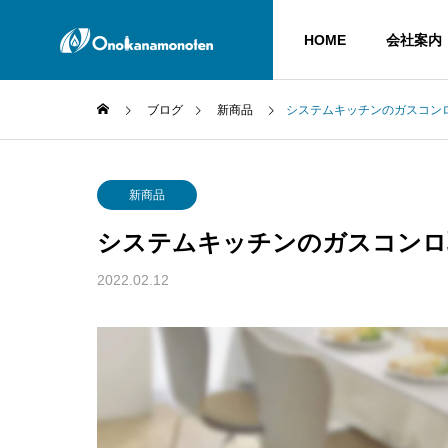
HOME
会社案内
ブログ
新商品
システムキッチンのガスコン
GREERIN
新商品
ごあいさつ
システムキッチンのガスコンロ
COMPANY
SERVICE
2022.02.12
会社案内
業務内容
ACCOUNT
LINE公式アカ
CLEAN E
LPガス